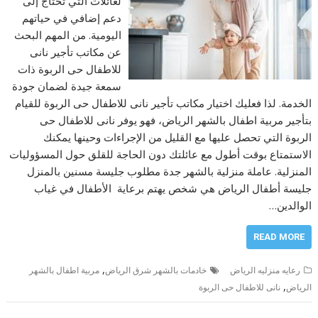
لعائلات التي تحتاج إلى
دعم إضافي في حياتهم
اليومية. من المهم البحث
عن مكاتب تأجير نانى
للاطفال حى الربوة ذات
سمعة جيدة لضمان جودة
الخدمة. لذا فعليك اختيار مكاتب تأجير نانى للاطفال حى الربوة للقيام
بتأجير مربية اطفال بالشهر الرياض، فهو يوفر نانى للاطفال حى
الربوة التي تحصل عليها مع القليل من الإجراءات وحينها يمكنك
الاستمتاع بوقت أطول مع عائلتك دون الحاجة للقلق حول المسؤوليات
المنزلية. عاملة منزلية بالشهر جدة مطلوب جليسة مسنين بالمنزل
جليسة أطفال الرياض هي شخص يهتم برعاية الأطفال في غياب
الوالدين…
READ MORE
,
رعايه منزليه الرياض
خادمات بالشهر شرق الرياض
مربية اطفال بالشهر
,
الرياض
نانى للاطفال حى الربوة