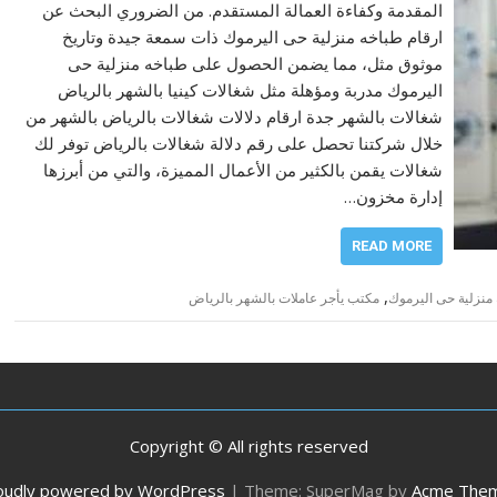
المقدمة وكفاءة العمالة المستقدم. من الضروري البحث عن
ارقام طباخه منزلية حى اليرموك ذات سمعة جيدة وتاريخ
موثوق مثل، مما يضمن الحصول على طباخه منزلية حى
اليرموك مدربة ومؤهلة مثل شغالات كينيا بالشهر بالرياض
شغالات بالشهر جدة ارقام دلالات شغالات بالرياض بالشهر من
خلال شركتنا تحصل على رقم دلالة شغالات بالرياض توفر لك
شغالات يقمن بالكثير من الأعمال المميزة، والتي من أبرزها
إدارة مخزون…
READ MORE
,
منزلية حى اليرموك
مكتب يأجر عاملات بالشهر بالرياض
Copyright © All rights reserved
oudly powered by WordPress
|
Theme: SuperMag by
Acme The