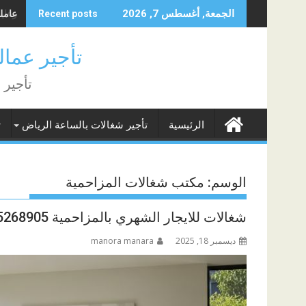
Skip
عاملة 
الجمعة, أغسطس 7, 2026
Recent posts
to
content
تأجير عمالة منزلية
تأجير 
الرئيسية
تأجير شغالات بالساعة الرياض
ت
الوسم:
مكتب شغالات المزاحمية
شغالات للايجار الشهري بالمزاحمية 0575268905
ديسمبر 18, 2025
manora manara