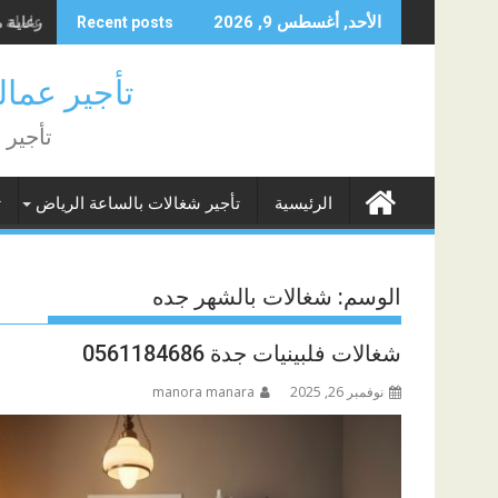
Skip
عاملة منز
الأحد, أغسطس 9, 2026
Recent posts
to
content
تأجير عمالة منزلية
تأجير 
الرئيسية
تأجير شغالات بالساعة الرياض
ت
الوسم:
شغالات بالشهر جده
شغالات فلبينيات جدة 0561184686
نوفمبر 26, 2025
manora manara