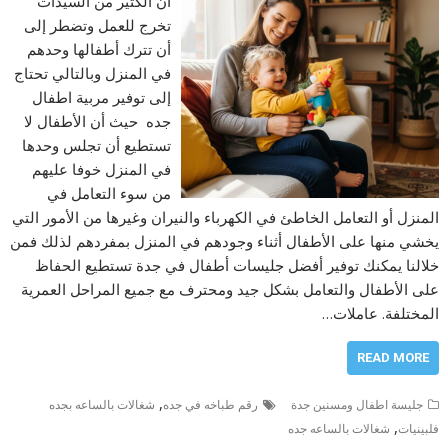
أن الكثير من السيدات
تخرج للعمل وتضطر إلى
أن تترك أطفالها وحدهم
في المنزل وبالتالي تحتاج
إلى توفير مربية اطفال
جده حيث أن الأطفال لا
تستطيع أن تجلس وحدها
في المنزل خوفا عليهم
من سوء التعامل في
المنزل أو التعامل الخاطئ في الكهرباء والنيران وغيرها من الأمور التي
يخشي منها على الأطفال أثناء وجودهم في المنزل بمفردهم لذلك فمن
خلالنا يمكنك توفير أفضل جليسات أطفال في جدة تستطيع الحفاظ
على الأطفال والتعامل بشكل جيد ومحترف مع جميع المراحل العمرية
المختلفة. عاملات…
READ MORE
,
جليسة اطفال ومسنين جدة
رقم طباخه في جده
شغالات بالساعه بجده
,
فلبينيات
شغالات بالساعه جده