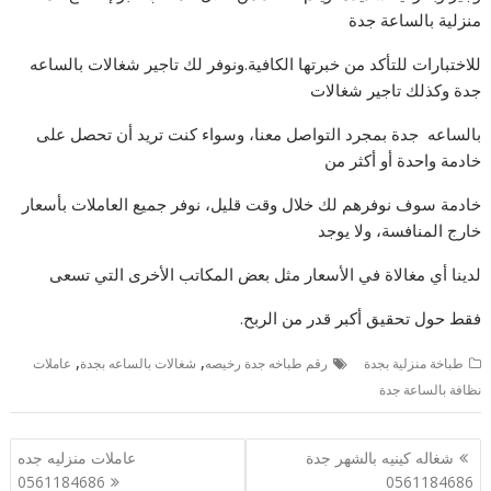
منزلية بالساعة جدة
للاختبارات للتأكد من خبرتها الكافية.ونوفر لك تاجير شغالات بالساعه
جدة وكذلك تاجير شغالات
بالساعه جدة بمجرد التواصل معنا، وسواء كنت تريد أن تحصل على
خادمة واحدة أو أكثر من
خادمة سوف نوفرهم لك خلال وقت قليل، نوفر جميع العاملات بأسعار
خارج المنافسة، ولا يوجد
لدينا أي مغالاة في الأسعار مثل بعض المكاتب الأخرى التي تسعى
فقط حول تحقيق أكبر قدر من الربح.
,
,
طباخة منزلية بجدة
رقم طباخه جدة رخيصه
شغالات بالساعه بجدة
عاملات
نظافة بالساعة جدة
تصفّح
شغاله كينيه بالشهر جدة
عاملات منزليه جده
المقالات
0561184686
0561184686