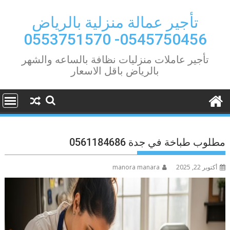
Ski
t
تأجير عمالة منزلية بالرياض
conten
0545750456- 0553751570
تأجير عاملات منزليات نظافة بالساعه والشهر
بالرياض باقل الاسعار
مطلوب طباخة في جدة 0561184686
أكتوبر 22, 2025
manora manara