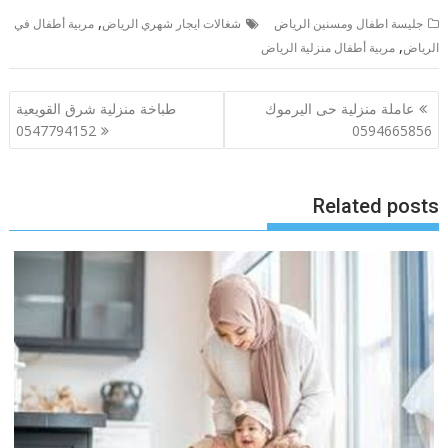
,
جليسة اطفال ومسنين الرياض
شغالات ايجار شهري الرياض
مربية أطفال في
,
الرياض
مربية أطفال منزلية الرياض
تصفّح
عاملة منزلية حى اليرموك
طباخة منزلية شرق القويعية
المقالات
0547794152
0594665856
Related posts