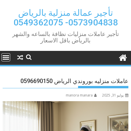
Ski
t
تأجير عمالة منزلية بالرياض
conten
0573904838- 0549362075
تأجير عاملات منزليات نظافة بالساعه والشهر
بالرياض باقل الاسعار
عاملات منزليه بوروندي الرياض 0596690150
يوليو 31, 2025
manora manara