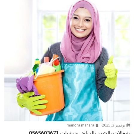
نوفمبر 3, 2025
manora manara
شغالات بالشهر بالرياض حبشيات 0565603671