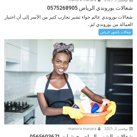
شغالات بوروندي الرياض 0575268905
شغالات بوروندي عالم حواء تشير تجارب كثير من الأسر إلى أن اختيار
العمالة من بوروندي لم...
شغالات بالشهر الرياض
نوفمبر 3, 2025
manora manara
شغالات بالشهر بالرياض حبشيات 0565603671