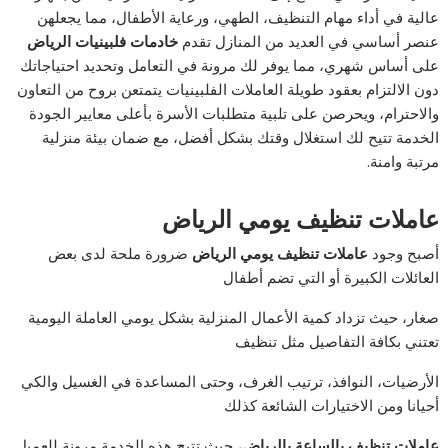
عالية في أداء مهام التنظيف، الطهي، ورعاية الأطفال، مما يجعلهن
عنصر أساسي في العديد من المنازل تقدم
خادمات فلبينيات الرياض
على أساس شهري، مما يوفر لك مرونة في التعامل وتحديد احتياجاتك
دون الالتزام بعقود طويلة العاملات الفلبينيات يتمتعن بروح من التعاون
والاحترام، ويحرصن على تلبية متطلبات الأسرة بأعلى معايير الجودة
الخدمة تتيح لك استغلال وقتك بشكل أفضل، مع ضمان بيئة منزلية
مرتبة وامنة.
عاملات تنظيف يومي الرياض
أصبح وجود
عاملات تنظيف يومي الرياض
ضرورة ملحة لدى بعض
العائلات الكبيرة أو التي تضم أطفال
صغار، حيث تزداد كمية الأعمال المنزلية بشكل يومي العاملة اليومية
تعتني بكافة التفاصيل مثل تنظيف
الأرضيات، النوافذ، ترتيب الغرف، وحتى المساعدة في الغسيل والكي
أحيانا ومن الاختيارات الشائعة كذلك
عاملات تنظيف بالساعة بالرياض
، حيث تتيح هذه الخدمة مرونة للعميل