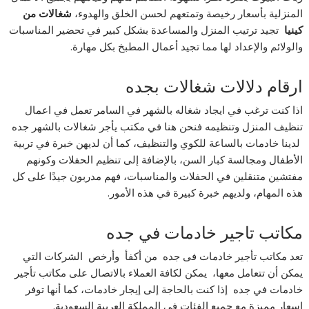
المنزلية بأسعار رخيصة وتمتعهم لحسن الخلق والهدوء،
شغالات من
كينيا
تجيد ترتيب المنزل والمساعدة بشكل كبير في تحضير المناسبات
والولائم والإعداد لها مما تجيد أعمال المطبخ بكل مهارة.
ارقام دلالات شغالات بجده
اذا كنت ترغب في ايجاد شغاله بالشهر في السامر تعمل في اعمال
تنظيف المنزل وتنظيمه فنحن هنا في مكتب يأجر شغالات بالشهر جده
لدينا خادمات بالساعة للكوي والتنظيف، كما أن لديهن خبرة في تربية
الأطفال ومجالسة كبار السن، بالإضافة إلى تنظيم الحفلات وكونهم
مفتشين متنقلين في الحفلات والمناسبات، فهم مدربون جيدًا على كل
هذه المهام، ولديهم خبرة كبيرة في هذه الأمور.
مكاتب تاجير خادمات في جده
تعد مكاتب تأجير خادمات فى جده من أكفأ وأرخص الشركات التي
يمكن أن تتعامل معها، يمكن لكافة العملاء بالاتصال على مكاتب تأجير
خادمات في جده إذا كنت بالحاجة إلى إيجار خادمات، كما أنها توفر
اسعار مميزة مع جميع الفئات فى المملكة العربية السعودية.