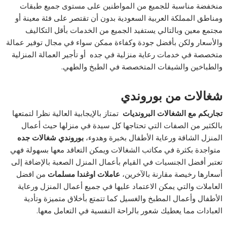
منخفضة مناسبة للجميع من المواطنين على مستوى جميع طبقات
ومناطق المملكة العربية السعودية بدون أن تقتصر على فئة معينة أو
مجتمع معين وبالتالي يستفيد الجميع من الخدمات بأقل التكاليف
والأسعار ولكن بأفضل جودة وكفاءة ممكن سواء في مجال توفير عمالة
متخصصة في خدمات رعاية منزلية في جده أو تأجير العمالة المنزلية
والطباخين والشيفات المتخصصة في الطبخ والطهي.
شغالات من بوروندي
تجاربكم مع الشغالات البرونديات
تمتاز بالإيجابية العالية نظرا لتمتعها
بالكثير من الصفات التي تحتاجها كل سيدة في منزلها حيث أعمال
المنزل الشاقة ورعاية الأطفال بخبرة وهدوء،
بوروندي شغالات
جده
متواجدة بكثرة في مكاتب الشغالات ويمكن التعاقد معها بسهولة فهي
تعتبر أفضل الجنسيات في القيام بأعمال المنزل الصعبة بالإضافة إلى
أسعارها رخيصة مقارنة بالآخرين،
عاملات اوغندا مسلمات
من افضل
العاملات والتي يمكن الاعتماد عليها في جميع أعمال المنزل ورعاية
الأطفال وأعمال المطبخ والغسيل كما تتمتع بأخلاق متميزة وتأدية
العبادات مما يعطيك شعور بالراحة النفسية في التعامل معها.