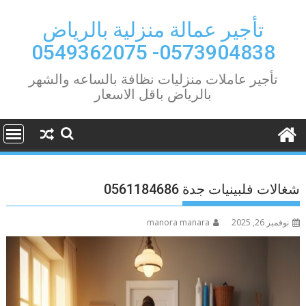
Ski
t
تأجير عمالة منزلية بالرياض
conten
0573904838- 0549362075
تأجير عاملات منزليات نظافة بالساعه والشهر
بالرياض باقل الاسعار
شغالات فلبينيات جدة 0561184686
نوفمبر 26, 2025
manora manara