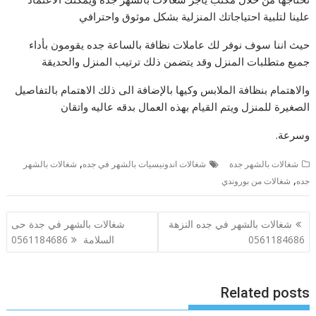
علينا لتلبية احتياجاتك المنزلية بشكل موثوق واحترافي
حيث اننا سوف نوفر لك عاملات نظافة بالساعة جده يقومون بأداء
جميع متطلبات المنزل وقد يتضمن ذلك ترتيب المنزل والحديقة
والاهتمام بنظافة الملابس وكيها بالإضافة الى ذلك الاهتمام بالتفاصيل
الصغيرة للمنزل ويتم القيام بهذه العمال بدقه عاليه واتقان
وسرعة.
,
شغالات بالشهر جدة
شغالات اندونيسيات بالشهر في جده
شغالات بالشهر
,
جده
شغالات من بوروندي
تصفّح
شغالات بالشهر في جده النزهة
شغالات بالشهر في جدة حى
المقالات
0561184686
السلامة 0561184686
Related posts