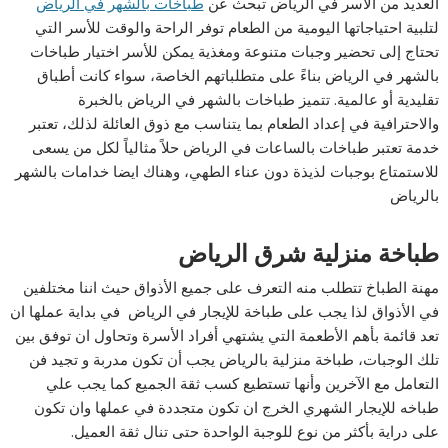
العديد من الأسر في الرياض تبحث عن
طباخات بالشهر في الرياض
لتلبية احتياجاتها اليومية من الطعام توفر الراحة والوقت للأسر التي
تحتاج إلى تحضير وجبات متنوعة ومغذية يمكن للأسر اختيار طباخات
بالشهر في الرياض بناءً على متطلباتهم الخاصة، سواء كانت أطباق
تقليدية أو عالمية. تتميز طباخات بالشهر في الرياض بالخبرة
والاحترافية في إعداد الطعام بما يتناسب مع ذوق العائلة لذلك، تعتبر
خدمة تعتبر طباخات بالساعات في الرياض حلاً مثالياً لكل من يسعى
للاستمتاع بوجبات لذيذة دون عناء الطهي، وهناك ايضا خدامات بالشهر
بالرياض
طباخة منزلية شرق الرياض
مهنة الطباخ تتطلب منه التعرف على جميع الأذواق حيث اننا مختلفين
في الأذواق لذا يجب على طباخة للإيجار في الرياض في بداية عملها ان
تعد قائمة بأهم الأطعمة التي يشتهي أفراد الأسرة وتحاول ان توفق بين
تلك الوجبات، طباخة منزلية بالرياض يجب أن تكون مدربة و تجيد فن
التعامل مع الآخرين وأنها تستطيع كسب ثقة الجميع كما يجب علي
طباخه للإيجار الشهري الخرج ان تكون متجددة في عملها وان تكون
على دراية بأكثر من نوع للوجبة الواحدة حتى تنال ثقة العميل.