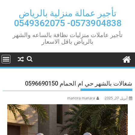
Ski
t
تأجير عمالة منزلية بالرياض
conten
0573904838- 0549362075
تأجير عاملات منزليات نظافة بالساعه والشهر
بالرياض باقل الاسعار
شغالات بالشهر حي ام الحمام 0596690150
أبريل 27, 2025
manora manara