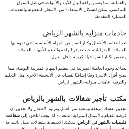
والعمالة، مما يضمن راحة البال للآباء والأمهات. في ظل السوق
التنافسي، يمكن للسكان الاستفادة من الأسعار المعقولة والخدمات
الممتازة المقدمة.
خادمات منزليه بالشهر الرياض
تعد العناية بالأطفال وكبار السن من المهام الأساسية التي تقوم بها
العاملات المنزليات، حيث توفر الراحة والدعم للأمهات العاملات
وتضمن لكبار السن حياة كريمة داخل منازل
يساعد وجود العاملة المنزلية في تنظيم المهام المنزلية اليومية، مما
يمنح أفراد الأسرة وقتًا إضافيًا لقضائه في الأنشطة الأخرى مثل التعليم
والترفيه. عاملات منزليه بالشهر الرياض
مكتب
تأجير شغالات
بالشهر بالرياض
تجدين نفسك مرهقة ومتعبة من العمل وتربية الأطفال ولا تجدين أي
فرصة للقيام بالأعمال المنزلية المتعددة لذا يجب اللجوء إلى
شغالات
فلبينيات بالشهر في الرياض،
يمكنك الاستعانة بشغالات تعمل بالساعة
ولا تمثل أي مشكلة أو تعب لك وتساعدك وتنجز أعمالها بشكل سريع