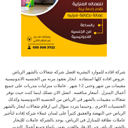
شركة افاده للموارد البشرية افضل شركه شغالات بالشهر الرياض
.عروض افاده كلها استفاده . ايجار بعقود مرنه من الجنسيه الاندونيسية
مقيمات من شهر وحتى 12 شهر . عاملات منزليات مدربات على جميع
أعمال المنزل . أسعار منافسه . اتصل الان نصلك اينما كنت حيث نوفر
شغالات مقيمات بالشهر فى الرياض من الجنسيه الاندونيسية وكذلك
الجنسيات الاخرى , وحينما يتردد سؤال ابي ارقام شغالات ايجار بالشهر
الرياض حي النهضة والعقيق كثيراً على لسان عملاء شركة إفاده لتأجير
عاملات نظافة للمنازل في الرياض، يوجد بالشركة عاملات للإيجار
بالشهر الرياض حي الإزهار والغدير يقمن بإنهاء جميع أعمال التدبير