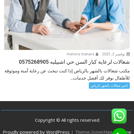
نوفمبر 3, 2025
manora manara
شغالات لرعاية كبار السن حي اشبيليه 0575268905
مكتب شغالات بالشهر بالرياض إذا كنت تبحث عن رعاية آمنة وموثوقة
للأطفال نوفر لك أفضل خدمات...
تأجير شغالات بالشهر الرياض
Copyright © All rights reserved
Proudly powered by WordPress
|
Theme: SuperMag by
Acme