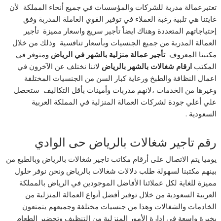
تعتبرعمالة مدربة للشركات والمؤسسات في جميع أنحاء المملكة لأن
غايتنا هي تلبية رغبة العملاء في توفير القوي العاملة المدربة وفق
إحتياجاتهم المتعددة وهناك ايضاً تأجير سريع واسعار مميزة تأجير
العمالة المدربة من جميع الجنسيات وبأسعار تنافسية وذلك من خلال
مكتبنا المعروف
تأجير عمالة منزلية
بالشهر
في
الرياض
ومتوفر في
المكتب
ارقام شغالات بالشهر بالرياض
لاننا نختلف عن الآخرون في
اعمال النظافة والطبخ ورعاية كبار السن من الجنسيات المختلفة
وغيرها من الخدمات ،لانهم مدربات وأمينات بأقل التكاليف ستحصل
علي أعلي جودة لشركات العمالة المنزلية في المملكة العربية
السعودية .
رقم تاجير شغالات بالرياض حى الوادي
يوميا يتم الاتصال على أرقام مكاتب تاجير شغالات بالرياض وبالطبع من
بينهم مكتبنا لسهولة طلب دلالات شغالات بالرياض ونحن نوفر حلول
مميزة للغاية لكل عملائنا الأفاضل الموجودين في الرياض بالمملكة
العربية السعودية من خلال توفير أفضل أنواع العمالة المنزلية من
الخادمات والشغالات وهذا من جنسيات مختلفة وجميعهم يتمتعون
بخبرة واسعة في إدارة الأمور المنزلية من التنظيف وتحضير الطعام