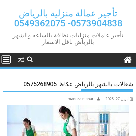
Ski
t
تأجير عمالة منزلية بالرياض
conten
0573904838- 0549362075
تأجير عاملات منزليات نظافة بالساعه والشهر
بالرياض باقل الاسعار
شغالات بالشهر بالرياض عكاظ 0575268905
أبريل 27, 2025
manora manara