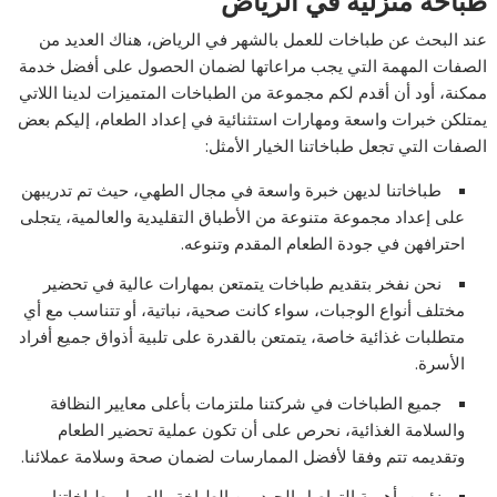
طباخه منزليه في الرياض
عند البحث عن طباخات للعمل بالشهر في الرياض، هناك العديد من
الصفات المهمة التي يجب مراعاتها لضمان الحصول على أفضل خدمة
ممكنة، أود أن أقدم لكم مجموعة من الطباخات المتميزات لدينا اللاتي
يمتلكن خبرات واسعة ومهارات استثنائية في إعداد الطعام، إليكم بعض
الصفات التي تجعل طباخاتنا الخيار الأمثل:
طباخاتنا لديهن خبرة واسعة في مجال الطهي، حيث تم تدريبهن
على إعداد مجموعة متنوعة من الأطباق التقليدية والعالمية، يتجلى
احترافهن في جودة الطعام المقدم وتنوعه.
نحن نفخر بتقديم طباخات يتمتعن بمهارات عالية في تحضير
مختلف أنواع الوجبات، سواء كانت صحية، نباتية، أو تتناسب مع أي
متطلبات غذائية خاصة، يتمتعن بالقدرة على تلبية أذواق جميع أفراد
الأسرة.
جميع الطباخات في شركتنا ملتزمات بأعلى معايير النظافة
والسلامة الغذائية، نحرص على أن تكون عملية تحضير الطعام
وتقديمه تتم وفقا لأفضل الممارسات لضمان صحة وسلامة عملائنا.
نؤمن بأهمية التواصل الجيد بين الطباخة والعميل، طباخاتنا