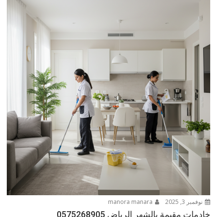
نوفمبر 3, 2025
manora manara
خادمات مقيمة بالشهر الرياض 0575268905