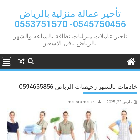
Ski
t
تأجير عمالة منزلية بالرياض
conten
0545750456- 0553751570
تأجير عاملات منزليات نظافة بالساعه والشهر
بالرياض باقل الاسعار
خادمات بالشهر رخيصات الرياض 0594665856
مارس 23, 2025
manora manara