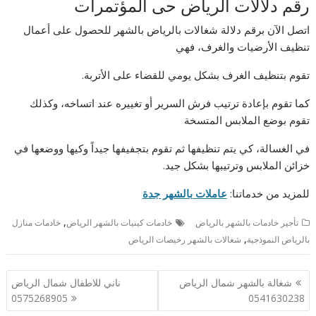
رقم دلالات الرياض حى المؤتمرات
اتصل الآن برقم دلالة شغالات بالرياض بالشهر للحصول على أعمال
تنظيف الأرضيات والغرف، فهي
تقوم بتنظيف الغرف بشكل يومي للقضاء على الأتربة.
كما تقوم بإعادة ترتيب فرش السرير أو تغييره عند اتساخه، وكذلك
تقوم بوضع الملابس المتسخة
في الغسالة، كي يتم تنظيفها ثم تقوم بتجفيفها جيداً وكيها ووضعها في
خزائن الملابس وترتيبها بشكل جيد.
للمزيد من خدماتنا:
عاملات بالشهر جدة
,
تأجير خادمات بالشهر بالرياض
خادمات كينيات بالشهر الرياض
خادمات منازل
,
بالرياض النموذجية
شغالات بالشهر رخيصات الرياض
تصفّح
شغالة بالشهر شمال الرياض
ناني للاطفال شمال الرياض
المقالات
0575268905
0541630238