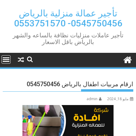
Ski
t
تأجير عمالة منزلية بالرياض
conten
0545750456- 0553751570
تأجير عاملات منزليات نظافة بالساعه والشهر
بالرياض باقل الاسعار
ارقام مربيات اطفال بالرياض 0545750456
مايو 18, 2024
admin