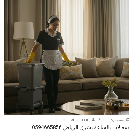
سبتمبر 28, 2025
manora manara
شغالات بالساعة بشرق الرياض 0594665856