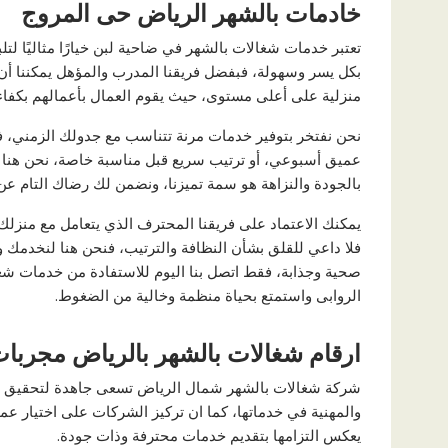
خادمات بالشهر الرياض حى المروج
تعتبر خدمات شغالات بالشهر في ضاحية لبن خيارًا مثاليًا لتلب
بكل يسر وسهولة، فبفضل فريقنا المدرب والمؤهل يمكننا أ
منزلية على أعلى مستوى، حيث يقوم العمال بأعمالهم بكفاءة
نحن نفتخر بتوفير خدمات مرنة تتناسب مع جدولك الزمني، 
عميق أسبوعي، أو ترتيب سريع قبل مناسبة خاصة، نحن هنا لنل
بالجودة والنزاهة هو سمة تميزنا، ونضمن لك رضاك التام عن 
يمكنك الاعتماد على فريقنا المحترف الذي يتعامل مع منزلك
فلا داعي للقلق بشأن النظافة والترتيب، فنحن هنا لنخدمك و
صحية وجذابة، فقط اتصل بنا اليوم للاستفادة من خدمات ش
الروابى واستمتع بحياة منظمة وخالية من الضغوط.
ارقام شغالات بالشهر بالرياض مجربا
شركة شغالات بالشهر شمال الرياض تسعى جاهدة لتحقيق م
والمهنية في خدماتها، كما ان تركيز الشركات على اختيار عم
يعكس التزامها بتقديم خدمات محترفة وذات جودة.