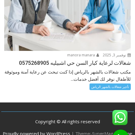
نوفمبر 3, 2025
manora manara
شغالات لرعاية كبار السن حي اشبيليه 0575268905
مكتب شغالات بالشهر بالرياض إذا كنت تبحث عن رعاية آمنة وموثوقة
للأطفال نوفر لك أفضل خدمات...
تأجير شغالات بالشهر الرياض
Copyright © All rights reserved
Proudly powered by WordPress
|
Theme: SuperMag by
Acme