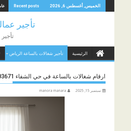
Skip
عامل
الخميس, أغسطس 6, 2026
Recent posts
to
content
تأجير عمالة منزلية
تأجير 
الرئيسية
تأجير شغالات بالساعة الرياض
ت
ارقام شغالات بالساعة في حي الشفاء 0565603671
سبتمبر 15, 2025
manora manara