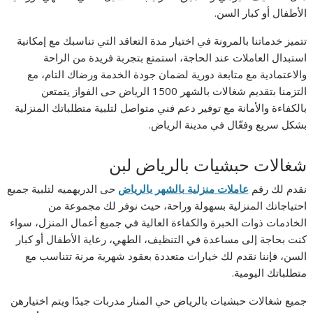
الأطفال أو كبار السن.
تتميز خدماتنا بالمرونة في اختيار مدة التعاقد التي تناسبك مع إمكانية
استبدال العاملات عند الحاجة، استمتع بتجربة فريدة من الراحة
والاعتمادية مع متابعة دورية لضمان جودة الخدمة ورضاك التام، مع
التزمنا بتقديم شغالات بالشهر 1500 الرياض حى الفواز يتمتعن
بالكفاءة والأمانة مع توفير دعم فني متواصل لتلبية متطلباتك المنزلية
بشكل سريع وفعّال في مدينة الرياض.
شغالات حبشيات بالرياض لبن
نقدم لك رقم
عاملات منزلية بالشهر بالرياض
حى الدريهميه لتلبية جميع
احتياجاتك المنزلية بسهولة وراحة، حيث نوفر لك مجموعة من
الخادمات ذوات الخبرة والكفاءة العالية في جميع أعمال المنزل، سواء
كنت بحاجة إلى مساعدة في التنظيف، الطهي، رعاية الأطفال أو كبار
السن، فإننا نقدم لك خيارات متعددة بعقود شهرية مرنة تتناسب مع
متطلباتك اليومية.
جميع شغالات حبشيات بالرياض حي المنار مدربات جيدًا ويتم اختيارهن