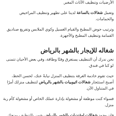
الأرضيات وتنظيف الأثاث المغبر.
وتعمل
شغالات بالساعة
لدينا على تطهير وتنظيف المراحيض
والحمامات.
وترتيب حوض المطبخ والقيام الغسيل وكوي الملابس وتفريغ صناديق
القمامة وتنظيف المطبخ والأجهزة.
شغاله للإيجار بالشهر بالرياض
نحن ندرك أن التنظيف يستغرق وقتًا وطاقة، وفي بعض الأحيان تتمنى
لو كنا في فندق.
حيث تقوم خادمة الغرفة بتنظيف المنزل نيابةً عنك، لحسن الحظ،
أصبح استئجار
شغالات اثيوبيات بالشهر بالرياض
لتنظيف منزلك أمرًا
في المتناول الآن.
فسواء كنت موظفة أو مشغولة بإدارة عملك الخاص أو مشغولة كأم ربة
منزل.
فإن وجود
شغالات اوغنديات بالشهر بالرياض
يقمن بالتنظيف يمنحك